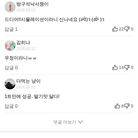
방구석낙서쟁이
2026.03.12
드디어!!시뮬레이션이라니 신나네요 (งᐛ)ว (งᐖ )ว
답글 1
22
0
김히나
2026.03.12
우정이라니ㅠㅠ
답글 0
14
0
다먹는 냥이
2026.03.12
1트만에 성공. 딸기맛 달다!
답글 0
8
0
댓글 더보기