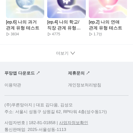
[ep.6] 나의 과거
[ep.4] 나의 학교/
[ep.2] 나의 연애
관계 유형 테스트
직장 관계 유형
관계 유형 테스트
테스트
3834
4775
1.7만
더보기
푸망앱 다운로드 ↗
제휴문의 ↗
이용약관
개인정보처리방침
(주)푸른망아지 | 대표 김다움, 김성모
주소: 서울시 성동구 상원길 62, RP타워 4층(성수동1가)
사업자번호
| 182-81-01858 |
사업자정보확인
통신판매업: 2025-서울성동-1113