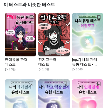
이 테스트와 비슷한 테스트
연애유형 판결
전기고문력
[ep.7] 나의 관계
테스트
테스트
유형 테스트 -
에필로그
3.3만
1.5만
3040