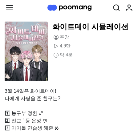
화이트데이 시뮬레이션
푸망
4.9만
약 4분
3월 14일은 화이트데이!
나에게 사탕을 준 친구는?
1️⃣ 농구부 정환 🏀
2️⃣ 전교 1등 은성 📖
3️⃣ 아이돌 연습생 해준 🎤