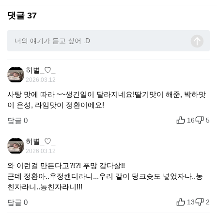
댓글 37
히별_♡_
2026.03.12
사탕 맛에 따라 ~~생긴일이 달라지네요!딸기맛이 해준, 박하맛
이 은성, 라임맛이 정환이에요!
답글 0
16
5
히별_♡_
2026.03.12
와 이런걸 만든다고?!?! 푸망 감다살!!
근데 정환아..우정캔디라니...우리 같이 덩크슛도 넣었자나..농
친자라니..농친자라니!!!
답글 0
13
2